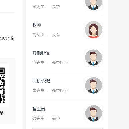
罗先生
·
高中
教师
刘女士
·
大专
10金币)
其他职位
卢先生
·
高中以下
司机/交通
崔先生
·
高中以下
营业员
息
男先生
·
高中