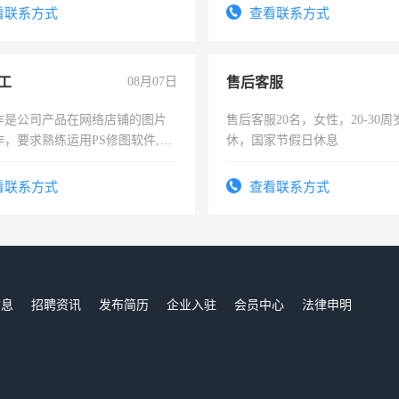
有医学资质的优先，底薪+绩效，
看联系方式
查看联系方式
。
工
08月07日
售后客服
作是公司产品在网络店铺的图片
售后客服20名，女性，20-30
作，要求熟练运用PS修图软件,工
休，国家节假日休息
每天8小时，待遇优厚。
看联系方式
查看联系方式
信息
招聘资讯
发布简历
企业入驻
会员中心
法律申明
们