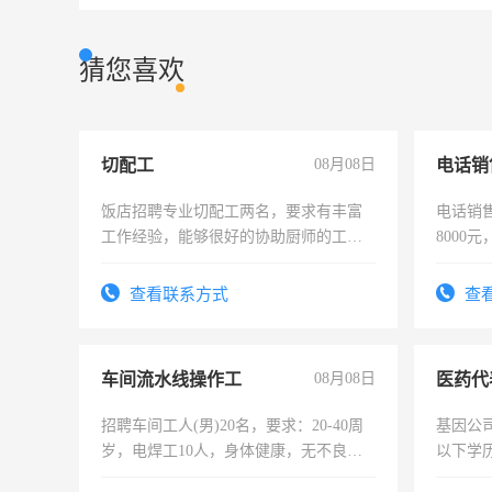
猜您喜欢
切配工
08月08日
电话销
饭店招聘专业切配工两名，要求有丰富
电话销售
工作经验，能够很好的协助厨师的工
8000
作。包吃住，每月有公休，工资3500-
4500。
查看联系方式
查
车间流水线操作工
08月08日
医药代
招聘车间工人(男)20名，要求：20-40周
基因公
岁，电焊工10人，身体健康，无不良嗜
以下学历
好。薪资：4500-7000元，标准八人间住
可，需