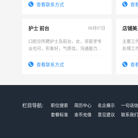
宿，免费发放劳保用品，两班倒，每月
表或者
查看联系方式
查
25号准时发放工资，工作时间10小时
交五险
护士 前台
08月07日
店铺美
口腔诊所聘护士及前台，女，非医学专
主要工
业也可，形象好，气质佳，沟通能力
处理工
强。面试，周日休息。
作时间
查看联系方式
查
栏目导航:
职位搜索
简历中心
名企展示
一句话
套餐标准
金币充值
意见建议
联系我