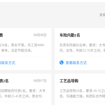
查
售
08月08日
车险内勤1名
50名，男女不限，月工资4000-
负责车险报价出单，要求：大
元，单休，法定节假日休。
历，女性，年龄22-35岁之间
操作，工作态度认真，具有团
试用期1-3个月，转正后交纳五
看联系方式
查看联系方式
表2名
08月07日
工艺品导购
司招聘医药代表2名，要求：大专
工艺品导购10名，要求;18-35
，年龄25-45岁之间，男女均
佳，沟通能力强，有团队合作
要具有营销经验，从事过医药代
上进心，有工作经验者优先！